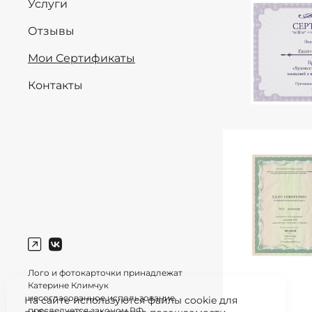
Услуги
Отзывы
Мои Сертификаты
Контакты
Лого и фотокарточки принадлежат
Катерине Климчук
несогласованное использование
На сайте используются файлы cookie для
преследуется законом РФ