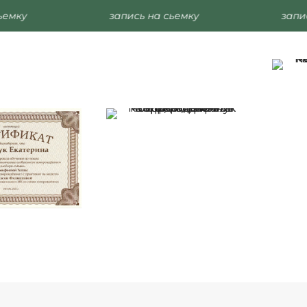
емку
запись на сьемку
запис